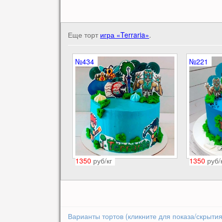
Еще торт
игра «Terraria»
.
№434
№221
1350
руб/кг
1350
руб/
Варианты тортов (кликните для показа/скрытия