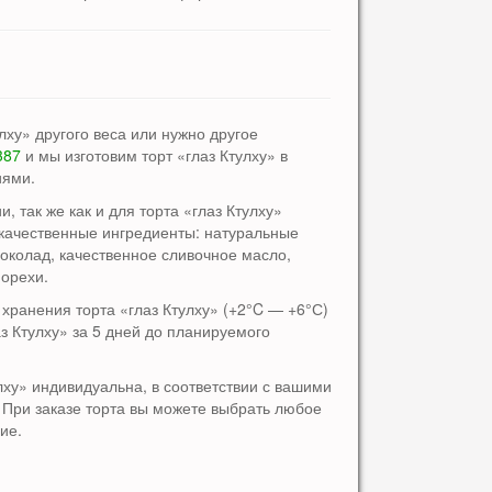
лху» другого веса или нужно другое
387
и мы изготовим торт «глаз Ктулху» в
иями.
, так же как и для торта «глаз Ктулху»
 качественные ингредиенты: натуральные
околад, качественное сливочное масло,
 орехи.
хранения торта «глаз Ктулху» (+2°C — +6°С)
аз Ктулху» за 5 дней до планируемого
улху» индивидуальна, в соответствии с вашими
При заказе торта вы можете выбрать любое
ие.