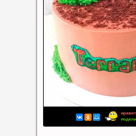
нравит
подели