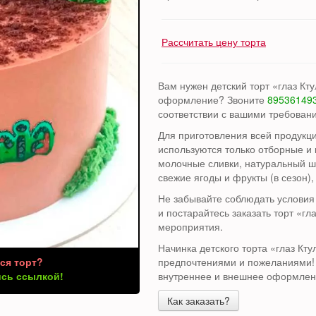
Рассчитать цену торта
Вам нужен детский торт «глаз Кту
оформление? Звоните
89536149
соответствии с вашими требован
Для приготовления всей продукции
используются только отборные и
молочные сливки, натуральный ш
свежие ягоды и фрукты (в сезон),
Не забывайте соблюдать условия 
и постарайтесь заказать торт «гл
мероприятия.
Начинка детского торта «глаз Кт
ся торт?
предпочтениями и пожеланиями! 
сь ссылкой!
внутреннее и внешнее оформлен
Как заказать?