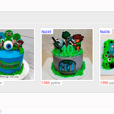
№245
№436
кг
1350
руб/кг
1350
ру
)